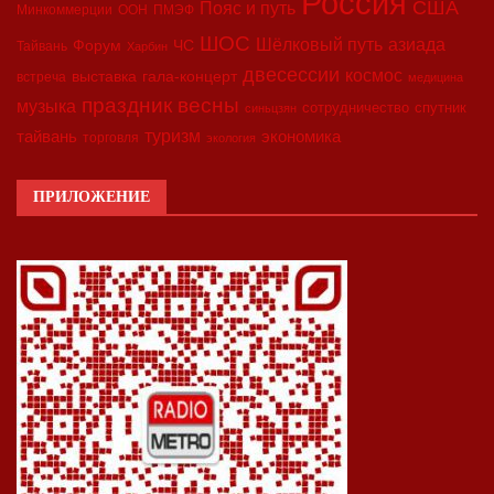
Россия
США
Пояс и путь
Минкоммерции
ООН
ПМЭФ
ШОС
азиада
Шёлковый путь
Форум
ЧС
Тайвань
Харбин
двесессии
космос
выставка
гала-концерт
встреча
медицина
праздник весны
музыка
сотрудничество
спутник
синьцзян
туризм
экономика
тайвань
торговля
экология
ПРИЛОЖЕНИЕ