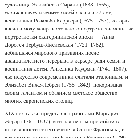
художница Элизабетта Сирани (1638–1665),
скончавшаяся в зените своей славы в 27 лет,
венецианка Розальба Каррьера (1675–1757), которая
ввела в моду жанр пастельного портрета, знаменитые
портретистки екатерининской эпохи — Анна
Доротея Тербуш-Лисиевская (1721–1782),
добившаяся мирового признания после
двадцатилетнего перерыва в карьере ради семьи и
воспитания детей, Ангелика Кауфман (1741–1807),
чьё искусство современники считали эталонным, и
Элизабет Виже-Лебрен (1755–1842), покорившая
своим талантом и обаянием светское общество
многих европейских столиц.
XIX век также представлен работами Маргарит
Жерар (1761–1837), которая смогла превзойти в
популярности своего учителя Оноре Фрагонара, и
изящными портретами Кристины Робертсон (1796–