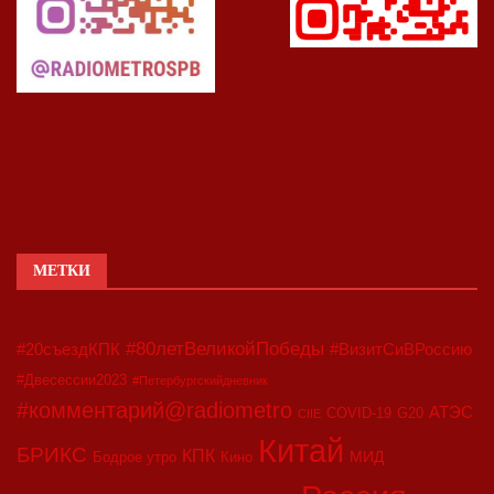
МЕТКИ
#80летВеликойПобеды
#20съездКПК
#ВизитСиВРоссию
#Двесессии2023
#Петербургскийдневник
#комментарий@radiometro
АТЭС
COVID-19
G20
CIIE
Китай
БРИКС
КПК
МИД
Бодрое утро
Кино