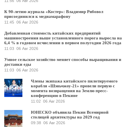
11:56
06 Авг 2026
К 90-летию журнала «Костер»: Владимир Рябовол
присоединился к медиамарафону
11:45
06 Авг 2026
Добавленная стоимость китайских предприятий
машиностроения выше установленного порога выросла на
6,4 % в годовом исчислении в первом полугодии 2026 года
11:03
06 Авг 2026
Умное сельское хозяйство меняет способы выращивания и
доставки еды
11:03
06 Авг 2026
Члены экипажа китайского пилотируемого
корабля «Шэньчжоу-21» провели первую с
момента возвращения на Землю пресс-
конференцию в Пекине
11:02
06 Авг 2026
ЮНЕСКО объявила Пекин Всемирной
столицей архитектуры на 2029 год
09:38
06 Авг 2026