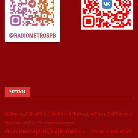
МЕТКИ
#80летВеликойПобеды
#20съездКПК
#ВизитСиВРоссию
#Двесессии2023
#Петербургскийдневник
#комментарий@radiometro
АТЭС
COVID-19
G20
CIIE