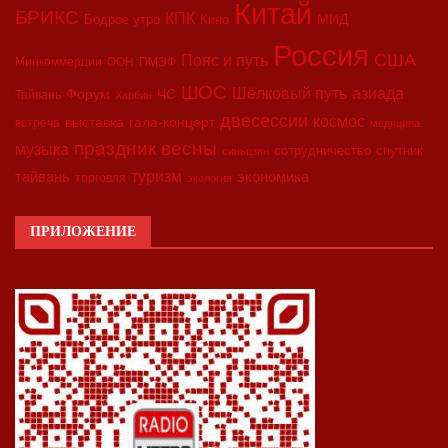
Китай
БРИКС
КПК
МИД
Бодрое утро
Кино
Россия
США
Пояс и путь
Минкоммерции
ООН
ПМЭФ
ШОС
азиада
Шёлковый путь
Форум
ЧС
Тайвань
Харбин
двесессии
космос
выставка
гала-концерт
встреча
медицина
праздник весны
музыка
сотрудничество
спутник
синьцзян
туризм
экономика
тайвань
торговля
экология
ПРИЛОЖЕНИЕ