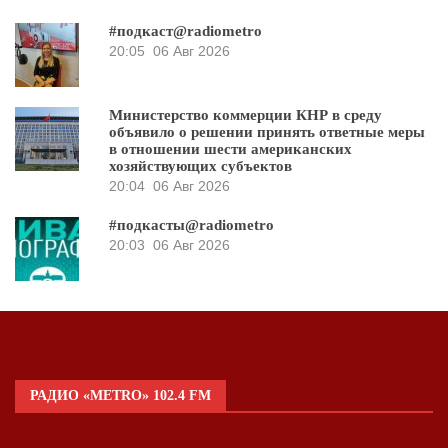
#подкаст@radiometro
20:05
06 Авг 2026
Министерство коммерции КНР в среду
объявило о решении принять ответные меры
в отношении шести американских
хозяйствующих субъектов
20:04
06 Авг 2026
#подкасты@radiometro
20:03
06 Авг 2026
РАДИО «METRO» 102.4 FM