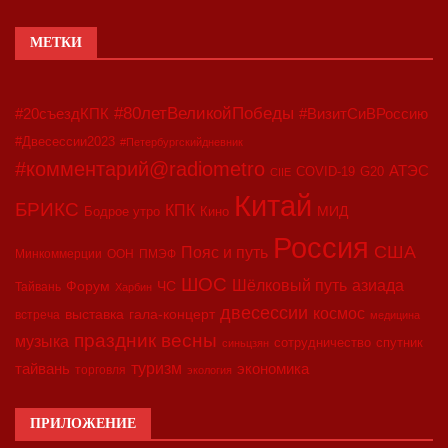
МЕТКИ
#80летВеликойПобеды
#20съездКПК
#ВизитСиВРоссию
#Двесессии2023
#Петербургскийдневник
#комментарий@radiometro
АТЭС
COVID-19
G20
CIIE
Китай
БРИКС
КПК
МИД
Бодрое утро
Кино
Россия
США
Пояс и путь
Минкоммерции
ООН
ПМЭФ
ШОС
азиада
Шёлковый путь
Форум
ЧС
Тайвань
Харбин
двесессии
космос
выставка
гала-концерт
встреча
медицина
праздник весны
музыка
сотрудничество
спутник
синьцзян
туризм
экономика
тайвань
торговля
экология
ПРИЛОЖЕНИЕ