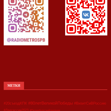
МЕТКИ
#80летВеликойПобеды
#20съездКПК
#ВизитСиВРоссию
#Двесессии2023
#Петербургскийдневник