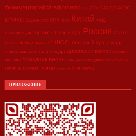
#комментарий@radiometro
АТЭС
COVID-19
G20
CIIE
Китай
БРИКС
КПК
МИД
Бодрое утро
Кино
Россия
США
Пояс и путь
Минкоммерции
ООН
ПМЭФ
ШОС
азиада
Шёлковый путь
Форум
ЧС
Тайвань
Харбин
двесессии
космос
выставка
гала-концерт
встреча
медицина
праздник весны
музыка
сотрудничество
спутник
синьцзян
туризм
экономика
тайвань
торговля
экология
ПРИЛОЖЕНИЕ