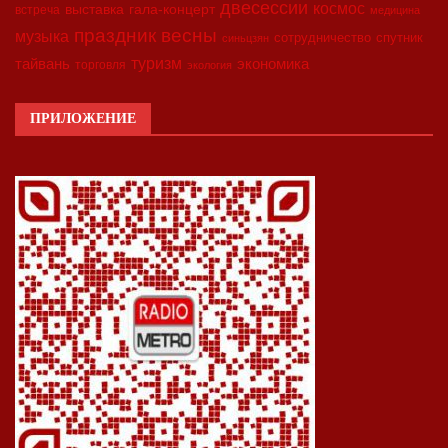
двесессии
космос
выставка
гала-концерт
встреча
медицина
праздник весны
музыка
сотрудничество
спутник
синьцзян
туризм
экономика
тайвань
торговля
экология
ПРИЛОЖЕНИЕ