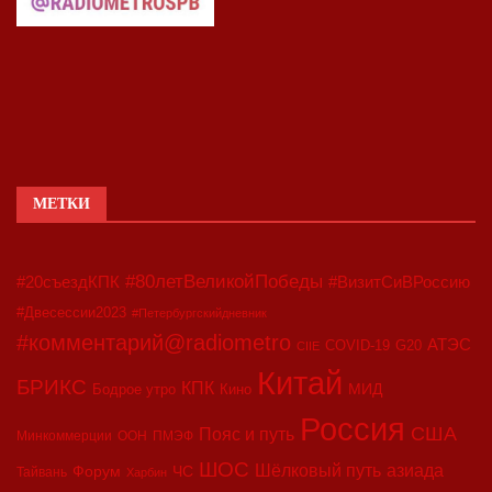
МЕТКИ
#80летВеликойПобеды
#20съездКПК
#ВизитСиВРоссию
#Двесессии2023
#Петербургскийдневник
#комментарий@radiometro
АТЭС
COVID-19
G20
CIIE
Китай
БРИКС
КПК
МИД
Бодрое утро
Кино
Россия
США
Пояс и путь
Минкоммерции
ООН
ПМЭФ
ШОС
азиада
Шёлковый путь
Форум
ЧС
Тайвань
Харбин