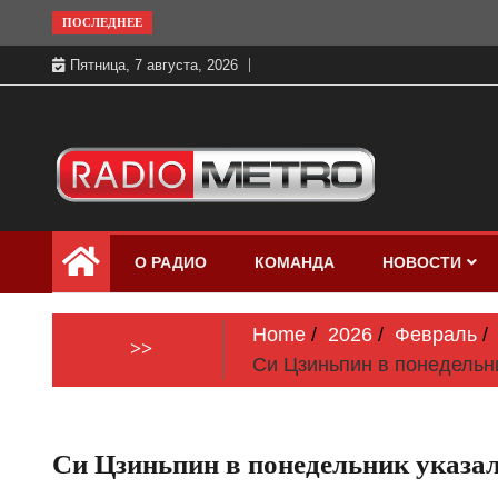
Skip
ПОСЛЕДНЕЕ
to
Пятница, 7 августа, 2026
content
Слушать онлайн и на 102.4 FM
Радио МЕТРО
бесплатно в хорошем качестве Санкт-
О РАДИО
КОМАНДА
НОВОСТИ
Петербург и Россия
Home
2026
Февраль
>>
Си Цзиньпин в понедельн
Си Цзиньпин в понедельник указал