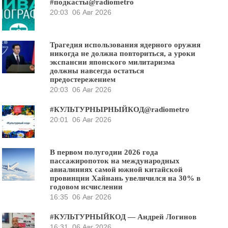
#подкасты@radiometro
20:03
06 Авг 2026
Трагедия использования ядерного оружия
никогда не должна повториться, а уроки
экспансии японского милитаризма
должны навсегда остаться
предостережением
20:03
06 Авг 2026
#КУЛЬТУРНЫРНЫЙКОД@radiometro
20:01
06 Авг 2026
В первом полугодии 2026 года
пассажиропоток на международных
авиалиниях самой южной китайской
провинции Хайнань увеличился на 30% в
годовом исчислении
16:35
06 Авг 2026
#КУЛЬТУРНЫЙКОД — Андрей Логинов
16:31
06 Авг 2026