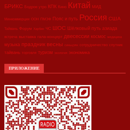
Китай
БРИКС
КПК
МИД
Бодрое утро
Кино
Россия
США
Пояс и путь
Минкоммерции
ООН
ПМЭФ
ШОС
азиада
Шёлковый путь
Форум
ЧС
Тайвань
Харбин
двесессии
космос
выставка
гала-концерт
встреча
медицина
праздник весны
музыка
сотрудничество
спутник
синьцзян
туризм
экономика
тайвань
торговля
экология
ПРИЛОЖЕНИЕ