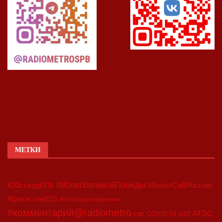
МЕТКИ
#80летВеликойПобеды
#20съездКПК
#ВизитСиВРоссию
#Двесессии2023
#Петербургскийдневник
#комментарий@radiometro
АТЭС
COVID-19
G20
CIIE