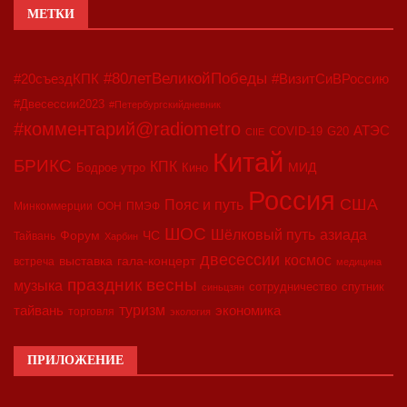
МЕТКИ
#80летВеликойПобеды
#20съездКПК
#ВизитСиВРоссию
#Двесессии2023
#Петербургскийдневник
#комментарий@radiometro
АТЭС
COVID-19
G20
CIIE
Китай
БРИКС
КПК
МИД
Бодрое утро
Кино
Россия
США
Пояс и путь
Минкоммерции
ООН
ПМЭФ
ШОС
азиада
Шёлковый путь
Форум
ЧС
Тайвань
Харбин
двесессии
космос
выставка
гала-концерт
встреча
медицина
праздник весны
музыка
сотрудничество
спутник
синьцзян
туризм
экономика
тайвань
торговля
экология
ПРИЛОЖЕНИЕ