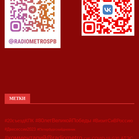
МЕТКИ
#80летВеликойПобеды
#20съездКПК
#ВизитСиВРоссию
#Двесессии2023
#Петербургскийдневник
#комментарий@radiometro
АТЭС
COVID-19
G20
CIIE