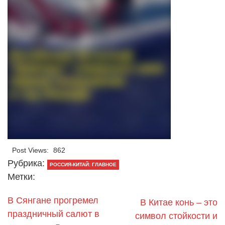
Post Views:
862
Рубрика:
РОССИЯ-КИТАЙ: ГЛАВНОЕ
Метки:
В Сянгане прогремел
В Китае конь – это
праздничный салют в
символ стойкости и