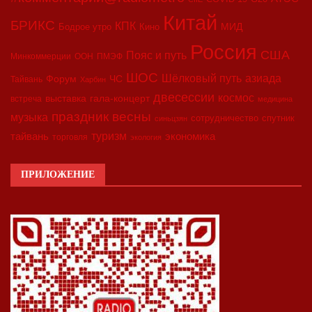
Китай
БРИКС
КПК
МИД
Бодрое утро
Кино
Россия
США
Пояс и путь
Минкоммерции
ООН
ПМЭФ
ШОС
азиада
Шёлковый путь
Форум
ЧС
Тайвань
Харбин
двесессии
космос
выставка
гала-концерт
встреча
медицина
праздник весны
музыка
сотрудничество
спутник
синьцзян
туризм
экономика
тайвань
торговля
экология
ПРИЛОЖЕНИЕ