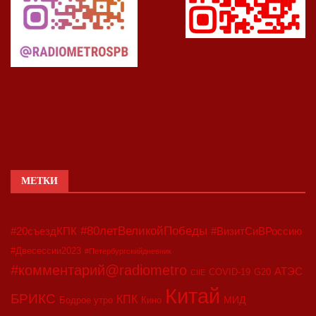
МЕТКИ
#80летВеликойПобеды
#20съездКПК
#ВизитСиВРоссию
#Двесессии2023
#Петербургскийдневник
#комментарий@radiometro
АТЭС
COVID-19
G20
CIIE
Китай
БРИКС
КПК
МИД
Бодрое утро
Кино