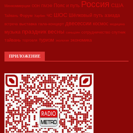
Россия
США
Пояс и путь
Минкоммерции
ООН
ПМЭФ
ШОС
азиада
Шёлковый путь
Форум
ЧС
Тайвань
Харбин
двесессии
космос
выставка
гала-концерт
встреча
медицина
праздник весны
музыка
сотрудничество
спутник
синьцзян
туризм
экономика
тайвань
торговля
экология
ПРИЛОЖЕНИЕ