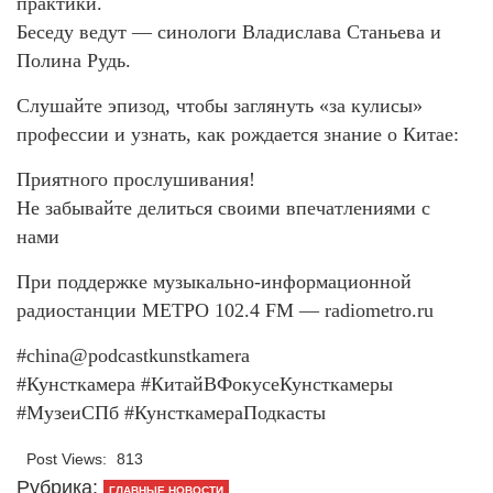
практики.
Беседу ведут — синологи Владислава Станьева и
Полина Рудь.
Слушайте эпизод, чтобы заглянуть «за кулисы»
профессии и узнать, как рождается знание о Китае:
Приятного прослушивания!
Не забывайте делиться своими впечатлениями с
нами
При поддержке музыкально-информационной
радиостанции МЕТРО 102.4 FM — radiometro.ru
#china@podcastkunstkamera
#Кунсткамера #КитайВФокусеКунсткамеры
#МузеиСПб #КунсткамераПодкасты
Post Views:
813
Рубрика:
ГЛАВНЫЕ НОВОСТИ