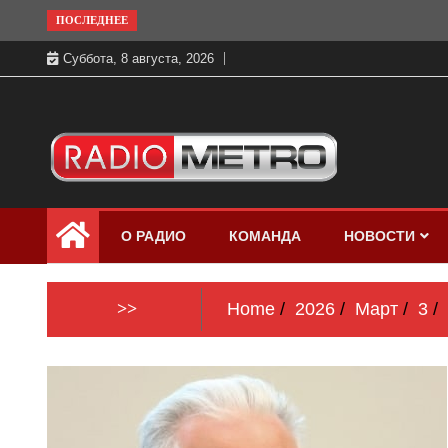
Skip
ПОСЛЕДНЕЕ
to
Суббота, 8 августа, 2026
content
Слушать онлайн и на 102.4 FM
Радио МЕТРО
бесплатно в хорошем качестве Санкт-
О РАДИО
КОМАНДА
НОВОСТИ
Петербург и Россия
>>
Home
2026
Март
3