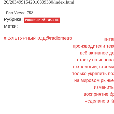
20/2034991542010339330/index.html
Post Views:
752
Рубрика:
РОССИЯ-КИТАЙ: ГЛАВНОЕ
Метки:
#КУЛЬТУРНЫЙКОД@radiometro
Кита
производители тек
всё активнее д
ставку на иннова
технологии, стремя
только укрепить по
на мировом рынке,
изменить
восприятие б
«сделано в К