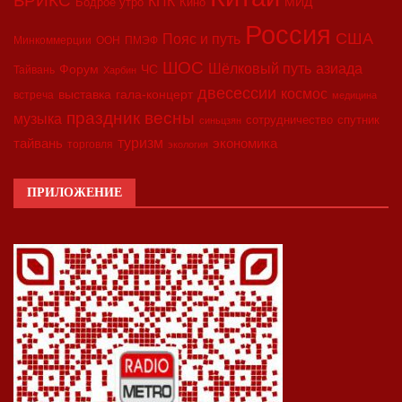
БРИКС
КПК
МИД
Бодрое утро
Кино
Россия
США
Пояс и путь
Минкоммерции
ООН
ПМЭФ
ШОС
азиада
Шёлковый путь
Форум
ЧС
Тайвань
Харбин
двесессии
космос
выставка
гала-концерт
встреча
медицина
праздник весны
музыка
сотрудничество
спутник
синьцзян
туризм
экономика
тайвань
торговля
экология
ПРИЛОЖЕНИЕ