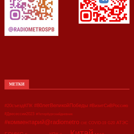
МЕТКИ
#80летВеликойПобеды
#20съездКПК
#ВизитСиВРоссию
#Двесессии2023
#Петербургскийдневник
#комментарий@radiometro
АТЭС
COVID-19
G20
CIIE
Китай