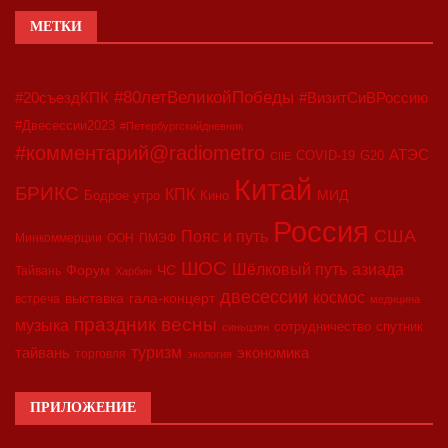
МЕТКИ
#80летВеликойПобеды
#20съездКПК
#ВизитСиВРоссию
#Двесессии2023
#Петербургскийдневник
#комментарий@radiometro
АТЭС
COVID-19
G20
CIIE
Китай
БРИКС
КПК
МИД
Бодрое утро
Кино
Россия
США
Пояс и путь
Минкоммерции
ООН
ПМЭФ
ШОС
азиада
Шёлковый путь
Форум
ЧС
Тайвань
Харбин
двесессии
космос
выставка
гала-концерт
встреча
медицина
праздник весны
музыка
сотрудничество
спутник
синьцзян
туризм
экономика
тайвань
торговля
экология
ПРИЛОЖЕНИЕ