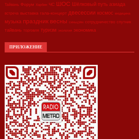
ШОС
азиада
Шёлковый путь
Форум
ЧС
Тайвань
Харбин
двесессии
космос
выставка
гала-концерт
встреча
медицина
праздник весны
музыка
сотрудничество
спутник
синьцзян
туризм
экономика
тайвань
торговля
экология
ПРИЛОЖЕНИЕ