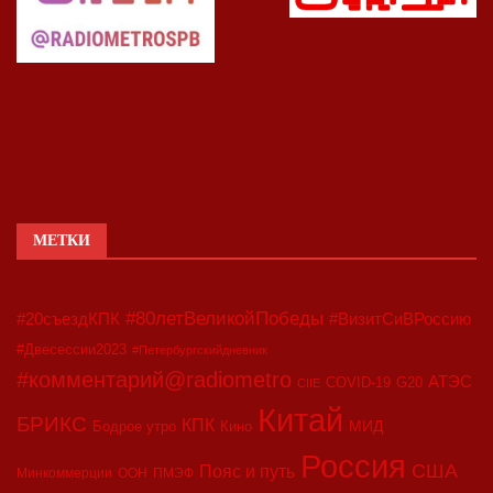
МЕТКИ
#80летВеликойПобеды
#20съездКПК
#ВизитСиВРоссию
#Двесессии2023
#Петербургскийдневник
#комментарий@radiometro
АТЭС
COVID-19
G20
CIIE
Китай
БРИКС
КПК
МИД
Бодрое утро
Кино
Россия
США
Пояс и путь
Минкоммерции
ООН
ПМЭФ