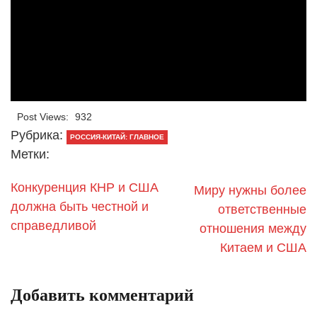
Post Views:
932
Рубрика:
РОССИЯ-КИТАЙ: ГЛАВНОЕ
Метки:
Конкуренция КНР и США
Миру нужны более
должна быть честной и
ответственные
справедливой
отношения между
Китаем и США
Добавить комментарий