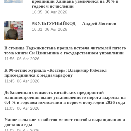
провинции Хайнань увеличился на 30% в
годовом исчислении
16:35
06 Авг 2026
#КУЛЬТУРНЫЙКОД — Андрей Логинов
16:31
06 Авг 2026
В столице Таджикистана прошла встреча читателей пятого
тома книги Си Цзиньпина о государственном управлении
11:56
06 Авг 2026
К 90-летию журнала «Костер»: Владимир Рябовол
присоединился к медиамарафону
11:45
06 Авг 2026
Добавленная стоимость китайских предприятий
машиностроения выше установленного порога выросла на
6,4 % в годовом исчислении в первом полугодии 2026 года
11:03
06 Авг 2026
Умное сельское хозяйство меняет способы выращивания и
доставки еды
11:03
06 Авг 2026