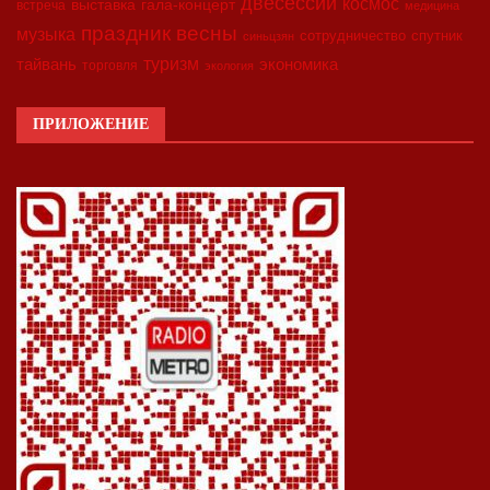
двесессии
космос
выставка
гала-концерт
встреча
медицина
праздник весны
музыка
сотрудничество
спутник
синьцзян
туризм
экономика
тайвань
торговля
экология
ПРИЛОЖЕНИЕ