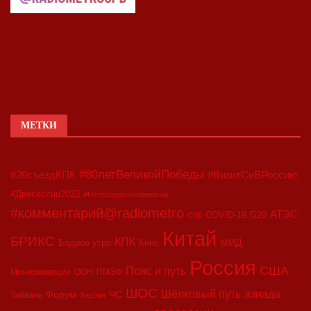
МЕТКИ
#80летВеликойПобеды
#20съездКПК
#ВизитСиВРоссию
#Двесессии2023
#Петербургскийдневник
#комментарий@radiometro
АТЭС
COVID-19
G20
CIIE
Китай
БРИКС
КПК
МИД
Бодрое утро
Кино
Россия
США
Пояс и путь
Минкоммерции
ООН
ПМЭФ
ШОС
азиада
Шёлковый путь
Форум
ЧС
Тайвань
Харбин