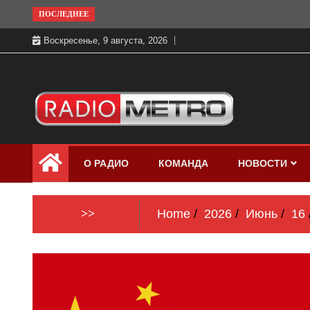
Skip
ПОСЛЕДНЕЕ
to
Воскресенье, 9 августа, 2026
content
Слушать онлайн и на 102.4 FM
Радио МЕТРО
бесплатно в хорошем качестве Санкт-
О РАДИО
КОМАНДА
НОВОСТИ
Петербург и Россия
>>
Home
2026
Июнь
16