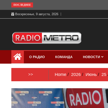
Skip
ПОСЛЕДНЕЕ
to
Воскресенье, 9 августа, 2026
content
Слушать онлайн и на 102.4 FM
Радио МЕТРО
бесплатно в хорошем качестве Санкт-
О РАДИО
КОМАНДА
НОВОСТИ
Петербург и Россия
>>
Home
2026
Июнь
25