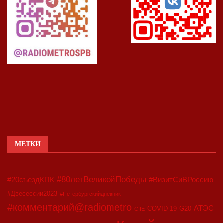
МЕТКИ
#80летВеликойПобеды
#20съездКПК
#ВизитСиВРоссию
#Двесессии2023
#Петербургскийдневник
#комментарий@radiometro
АТЭС
COVID-19
G20
CIIE