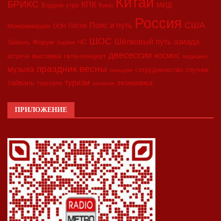
Китай
БРИКС
КПК
МИД
Бодрое утро
Кино
Россия
США
Пояс и путь
Минкоммерции
ООН
ПМЭФ
ШОС
азиада
Шёлковый путь
Форум
ЧС
Тайвань
Харбин
двесессии
космос
выставка
гала-концерт
встреча
медицина
праздник весны
музыка
сотрудничество
спутник
синьцзян
туризм
экономика
тайвань
торговля
экология
ПРИЛОЖЕНИЕ