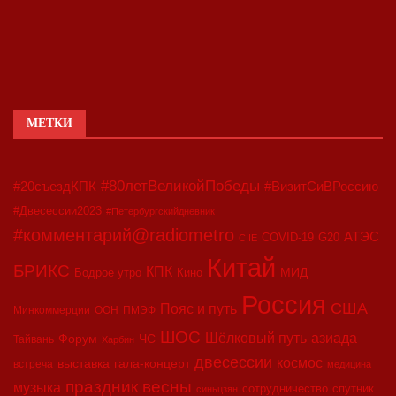
МЕТКИ
#80летВеликойПобеды
#20съездКПК
#ВизитСиВРоссию
#Двесессии2023
#Петербургскийдневник
#комментарий@radiometro
АТЭС
COVID-19
G20
CIIE
Китай
БРИКС
КПК
МИД
Бодрое утро
Кино
Россия
США
Пояс и путь
Минкоммерции
ООН
ПМЭФ
ШОС
азиада
Шёлковый путь
Форум
ЧС
Тайвань
Харбин
двесессии
космос
выставка
гала-концерт
встреча
медицина
праздник весны
музыка
сотрудничество
спутник
синьцзян