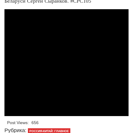
Беларуси Сергей Сыранков. #CPC105
Post Views:
656
Рубрика:
РОССИЯ-КИТАЙ: ГЛАВНОЕ