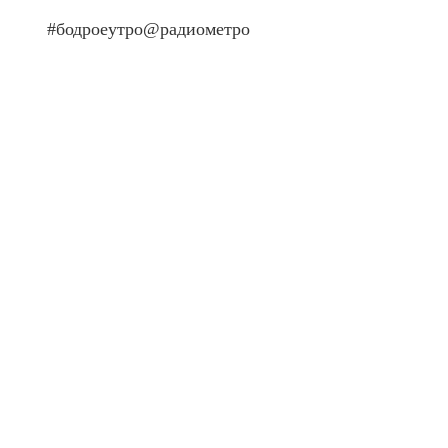
#бодроеутро@радиометро