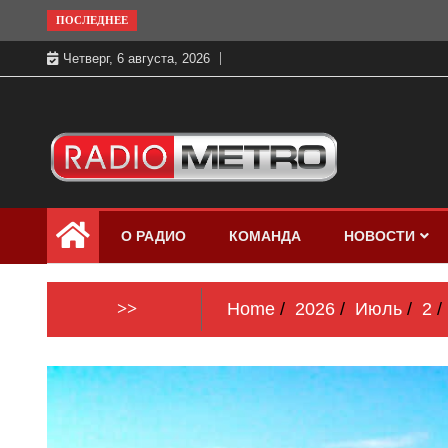
Skip
ПОСЛЕДНЕЕ
to
Четверг, 6 августа, 2026
content
Слушать онлайн и на 102.4 FM
Радио МЕТРО
бесплатно в хорошем качестве Санкт-
О РАДИО
КОМАНДА
НОВОСТИ
Петербург и Россия
>>
Home
2026
Июль
2