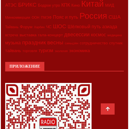
Китай
БРИКС
АТЭС
КПК
МИД
Бодрое утро
Кино
Россия
США
Пояс и путь
Минкоммерции
ООН
ПМЭФ
ШОС
азиада
Шёлковый путь
Форум
ЧС
Тайвань
Харбин
двесессии
космос
выставка
гала-концерт
встреча
медицина
праздник весны
музыка
сотрудничество
спутник
синьцзян
туризм
экономика
тайвань
торговля
экология
ПРИЛОЖЕНИЕ