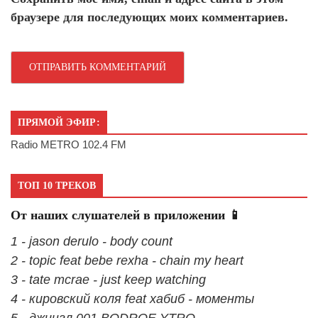
браузере для последующих моих комментариев.
ПРЯМОЙ ЭФИР:
Radio METRO 102.4 FM
ТОП 10 ТРЕКОВ
От наших слушателей в приложении 📱
1 - jason derulo - body count
2 - topic feat bebe rexha - chain my heart
3 - tate mcrae - just keep watching
4 - кировский коля feat хабиб - моменты
5 - джингл 001 BODROE YTRO