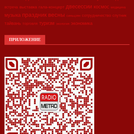
двесессии
космос
выставка
гала-концерт
встреча
медицина
праздник весны
музыка
сотрудничество
спутник
синьцзян
туризм
экономика
тайвань
торговля
экология
ПРИЛОЖЕНИЕ