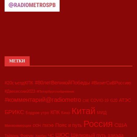
МЕТКИ
#80летВеликойПобеды
#20съездКПК
#ВизитСиВРоссию
#Двесессии2023
#Петербургскийдневник
#комментарий@radiometro
АТЭС
COVID-19
G20
CIIE
Китай
БРИКС
КПК
МИД
Бодрое утро
Кино
Россия
США
Пояс и путь
Минкоммерции
ООН
ПМЭФ
ШОС
азиада
Шёлковый путь
Форум
ЧС
Тайвань
Харбин