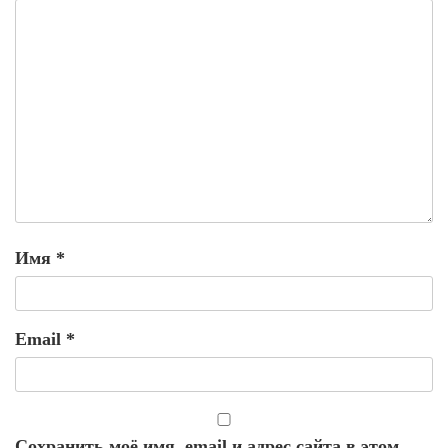
Имя
*
Email
*
Сохранить моё имя, email и адрес сайта в этом