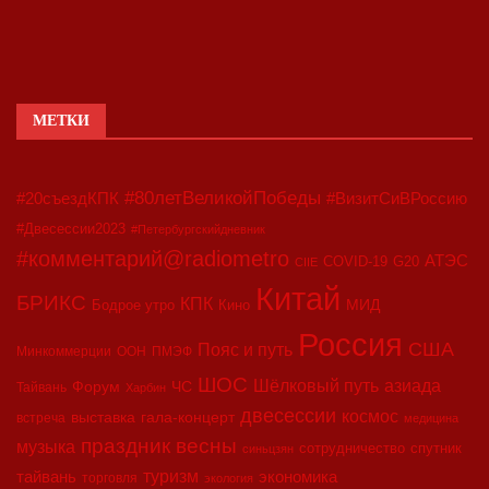
МЕТКИ
#80летВеликойПобеды
#20съездКПК
#ВизитСиВРоссию
#Двесессии2023
#Петербургскийдневник
#комментарий@radiometro
АТЭС
COVID-19
G20
CIIE
Китай
БРИКС
КПК
МИД
Бодрое утро
Кино
Россия
США
Пояс и путь
Минкоммерции
ООН
ПМЭФ
ШОС
азиада
Шёлковый путь
Форум
ЧС
Тайвань
Харбин
двесессии
космос
выставка
гала-концерт
встреча
медицина
праздник весны
музыка
сотрудничество
спутник
синьцзян
туризм
экономика
тайвань
торговля
экология