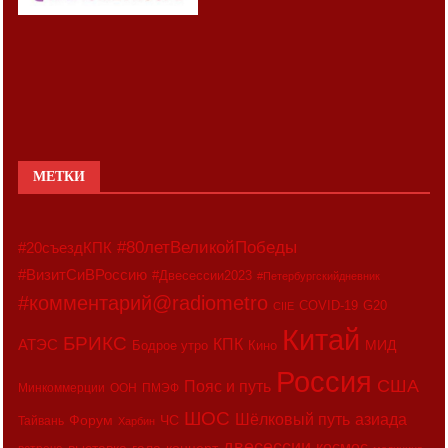
МЕТКИ
#80летВеликойПобеды
#20съездКПК
#ВизитСиВРоссию
#Двесессии2023
#Петербургскийдневник
#комментарий@radiometro
COVID-19
G20
CIIE
Китай
БРИКС
АТЭС
КПК
МИД
Бодрое утро
Кино
Россия
США
Пояс и путь
Минкоммерции
ООН
ПМЭФ
ШОС
азиада
Шёлковый путь
Форум
ЧС
Тайвань
Харбин
двесессии
космос