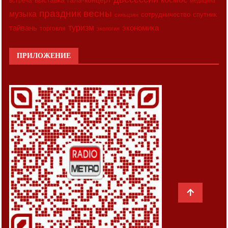
выставка
гала-концерт
встреча
медицина
праздник весны
музыка
сотрудничество
спутник
синьцзян
туризм
экономика
тайвань
торговля
экология
ПРИЛОЖЕНИЕ