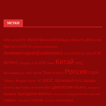
МЕТКИ
#80летВеликойПобеды
#20съездКПК
#ВизитСиВРоссию
#Двесессии2023
#Петербургскийдневник
#комментарий@radiometro
АТЭС
COVID-19
G20
CIIE
Китай
БРИКС
КПК
МИД
Бодрое утро
Кино
Россия
США
Пояс и путь
Минкоммерции
ООН
ПМЭФ
ШОС
азиада
Шёлковый путь
Форум
ЧС
Тайвань
Харбин
двесессии
космос
выставка
гала-концерт
встреча
медицина
праздник весны
музыка
сотрудничество
спутник
синьцзян
туризм
экономика
тайвань
торговля
экология