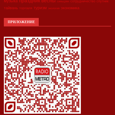
праздник весны
музыка
сотрудничество
спутник
синьцзян
туризм
экономика
тайвань
торговля
экология
ПРИЛОЖЕНИЕ