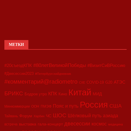
МЕТКИ
#80летВеликойПобеды
#20съездКПК
#ВизитСиВРоссию
#Двесессии2023
#Петербургскийдневник
#комментарий@radiometro
АТЭС
COVID-19
G20
CIIE
Китай
БРИКС
КПК
МИД
Бодрое утро
Кино
Россия
США
Пояс и путь
Минкоммерции
ООН
ПМЭФ
ШОС
азиада
Шёлковый путь
Форум
ЧС
Тайвань
Харбин
двесессии
космос
выставка
гала-концерт
встреча
медицина