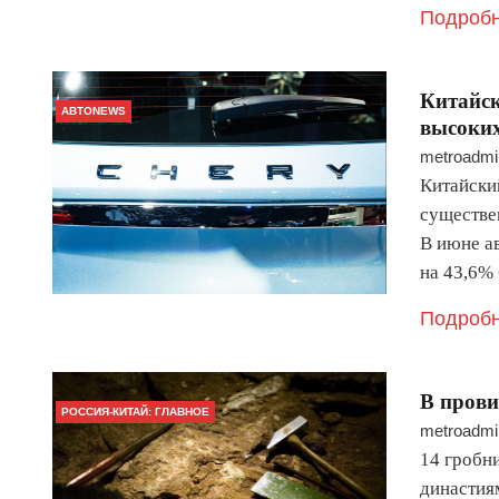
Подробн
​Китайс
АВТОNEWS
высоких
metroadmi
Китайский
существе
В июне а
на 43,6%
Подробн
​В пров
РОССИЯ-КИТАЙ: ГЛАВНОЕ
metroadmi
14 гробн
династиям