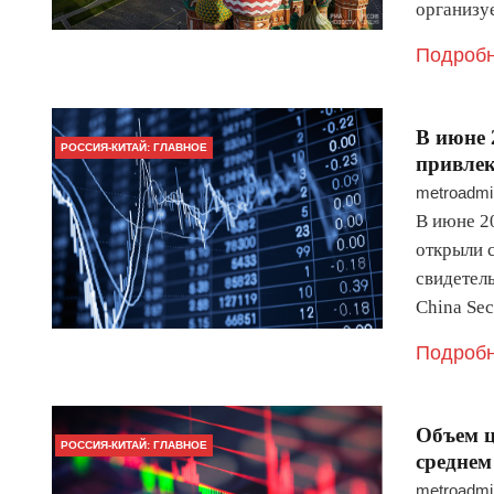
организу
Подробн
​В июне
РОССИЯ-КИТАЙ: ГЛАВНОЕ
привлек
metroadmi
В июне 20
открыли 
свидетел
China Sec
Подробн
​Объем 
РОССИЯ-КИТАЙ: ГЛАВНОЕ
среднем
metroadmi