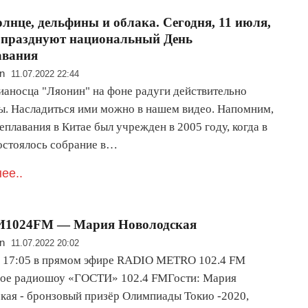
олнце, дельфины и облака. Сегодня, 11 июля,
 празднуют национальный День
авания
n
11.07.2022 22:44
ианосца "Ляонин" на фоне радуги действительно
ы. Насладиться ими можно в нашем видео. Напомним,
плавания в Китае был учрежден в 2005 году, когда в
остоялось собрание в…
ее..
1024FM — Мария Новолодская
n
11.07.2022 20:02
в 17:05 в прямом эфире RADIO METRO 102.4 FM
ое радиошоу «ГОСТИ» 102.4 FMГости: Мария
кая - бронзовый призёр Олимпиады Токио -2020,