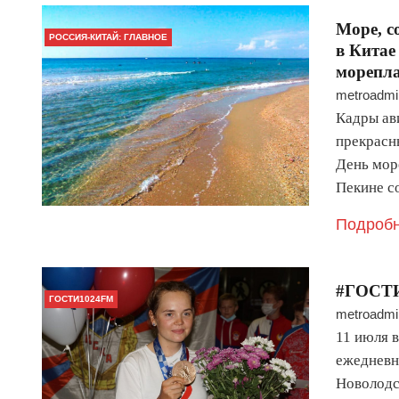
Море, с
РОССИЯ-КИТАЙ: ГЛАВНОЕ
в Китае
морепл
metroadmi
Кадры ав
прекрасн
День море
Пекине с
Подробн
#ГОСТИ
ГОСТИ1024FM
metroadmi
11 июля 
ежедневн
Новолодс