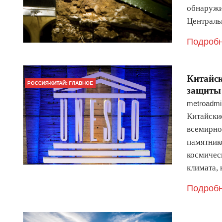
обнаружи
Централь
Подробн
​Китайс
РОССИЯ-КИТАЙ: ГЛАВНОЕ
защиты 
metroadmi
Китайски
всемирно
памятник
космичес
климата,
Подробн