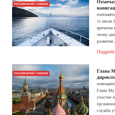
Отмечат
РОССИЯ-КИТАЙ: ГЛАВНОЕ
навига
metroadmi
11 июля 2
времени 
этому дн
развити
Подробн
​Глава 
РОССИЯ-КИТАЙ: ГЛАВНОЕ
директо
metroadmi
Глава Му
участие 
организо
служба у