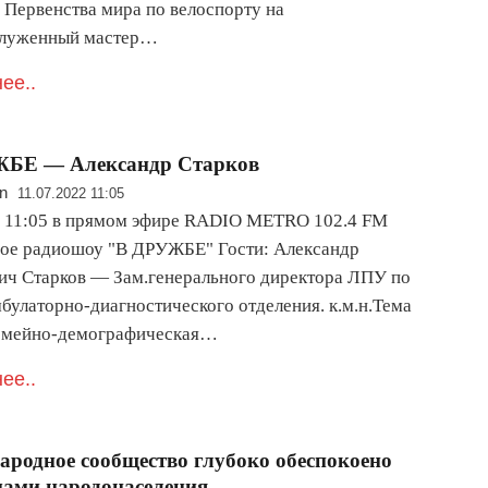
 Первенства мира по велоспорту на
служенный мастер…
ее..
БЕ — Александр Старков
n
11.07.2022 11:05
в 11:05 в прямом эфире RADIO METRO 102.4 FM
ое радиошоу "В ДРУЖБЕ" Гости: Александр
ич Старков — Зам.генерального директора ЛПУ по
булаторно-диагностического отделения. к.м.н.Тема
емейно-демографическая…
ее..
родное сообщество глубоко обеспокоено
ами народонаселения