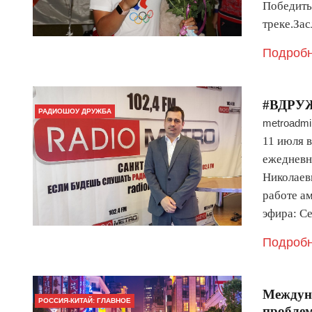
Победить
треке.За
Подробн
#ВДРУЖ
РАДИОШОУ ДРУЖБА
metroadmi
11 июля 
ежедневн
Николаев
работе ам
эфира: С
Подробн
Междуна
РОССИЯ-КИТАЙ: ГЛАВНОЕ
проблем