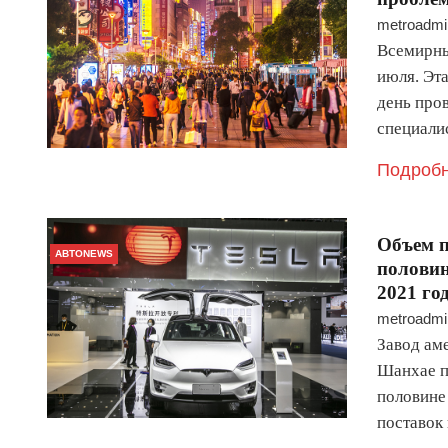
metroadmi
Всемирны
июля. Эта
день пров
специал
Подробн
​Объем 
АВТОNEWS
половин
2021 го
metroadmi
Завод ам
Шанхае п
половине
поставок