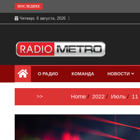
Skip
ПОСЛЕДНЕЕ
to
Четверг, 6 августа, 2026
content
Слушать онлайн и на 102.4 FM
Радио МЕТРО
бесплатно в хорошем качестве Санкт-
О РАДИО
КОМАНДА
НОВОСТИ
Петербург и Россия
>>
Home
2022
Июль
11