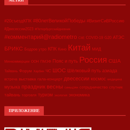
МЕТКИ
#80летВеликойПобеды
#20съездКПК
#ВизитСиВРоссию
#Двесессии2023
#Петербургскийдневник
#комментарий@radiometro
АТЭС
COVID-19
G20
CIIE
Китай
БРИКС
КПК
МИД
Бодрое утро
Кино
Россия
США
Пояс и путь
Минкоммерции
ООН
ПМЭФ
ШОС
азиада
Шёлковый путь
Форум
ЧС
Тайвань
Харбин
двесессии
космос
выставка
гала-концерт
встреча
медицина
праздник весны
музыка
сотрудничество
спутник
синьцзян
туризм
экономика
тайвань
торговля
экология
ПРИЛОЖЕНИЕ