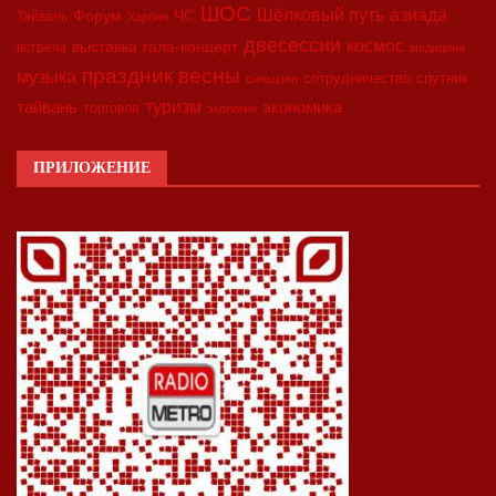
ШОС
азиада
Шёлковый путь
Форум
ЧС
Тайвань
Харбин
двесессии
космос
выставка
гала-концерт
встреча
медицина
праздник весны
музыка
сотрудничество
спутник
синьцзян
туризм
экономика
тайвань
торговля
экология
ПРИЛОЖЕНИЕ