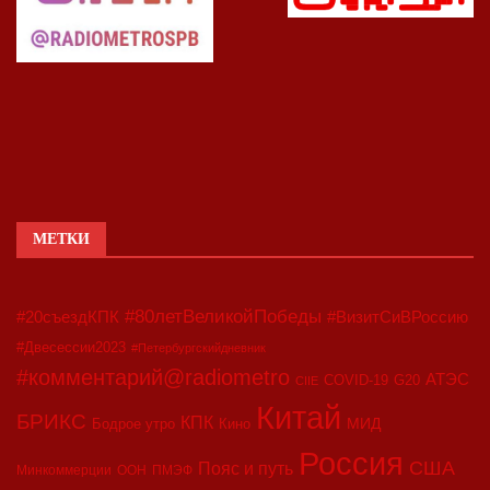
МЕТКИ
#80летВеликойПобеды
#20съездКПК
#ВизитСиВРоссию
#Двесессии2023
#Петербургскийдневник
#комментарий@radiometro
АТЭС
COVID-19
G20
CIIE
Китай
БРИКС
КПК
МИД
Бодрое утро
Кино
Россия
США
Пояс и путь
Минкоммерции
ООН
ПМЭФ