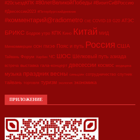
#80летВеликойПобеды
#20съездКПК
#ВизитСиВРоссию
#Двесессии2023
#Петербургскийдневник
#комментарий@radiometro
АТЭС
COVID-19
G20
CIIE
Китай
БРИКС
КПК
МИД
Бодрое утро
Кино
Россия
США
Пояс и путь
Минкоммерции
ООН
ПМЭФ
ШОС
азиада
Шёлковый путь
Форум
ЧС
Тайвань
Харбин
двесессии
космос
выставка
гала-концерт
встреча
медицина
праздник весны
музыка
сотрудничество
спутник
синьцзян
туризм
экономика
тайвань
торговля
экология
ПРИЛОЖЕНИЕ