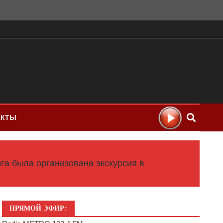
АКТЫ
га была организована экскурсия в
ПРЯМОЙ ЭФИР: