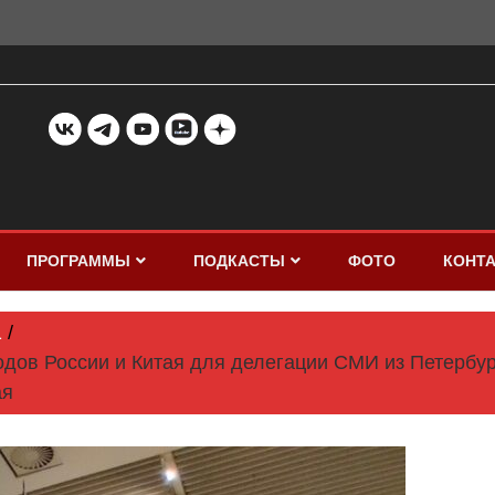
ПРОГРАММЫ
ПОДКАСТЫ
ФОТО
КОНТ
1
одов России и Китая для делегации СМИ из Петербур
ая