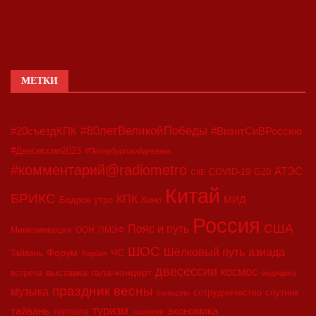
МЕТКИ
#80летВеликойПобеды
#20съездКПК
#ВизитСиВРоссию
#Двесессии2023
#Петербургскийдневник
#комментарий@radiometro
АТЭС
COVID-19
G20
CIIE
Китай
БРИКС
КПК
МИД
Бодрое утро
Кино
Россия
США
Пояс и путь
Минкоммерции
ООН
ПМЭФ
ШОС
азиада
Шёлковый путь
Форум
ЧС
Тайвань
Харбин
двесессии
космос
выставка
гала-концерт
встреча
медицина
праздник весны
музыка
сотрудничество
спутник
синьцзян
туризм
экономика
тайвань
торговля
экология