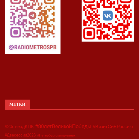
МЕТКИ
#80летВеликойПобеды
#20съездКПК
#ВизитСиВРоссию
#Двесессии2023
#Петербургскийдневник