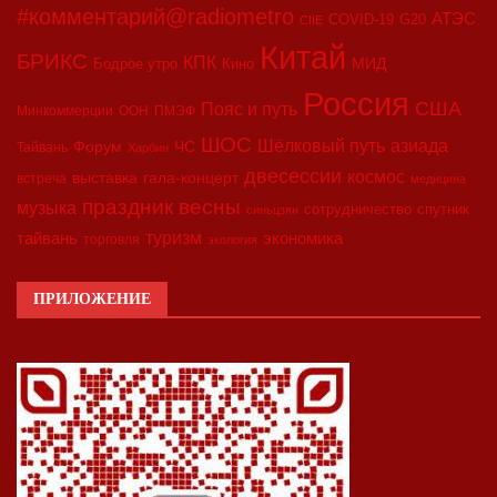
#комментарий@radiometro
АТЭС
COVID-19
G20
CIIE
Китай
БРИКС
КПК
МИД
Бодрое утро
Кино
Россия
США
Пояс и путь
Минкоммерции
ООН
ПМЭФ
ШОС
азиада
Шёлковый путь
Форум
ЧС
Тайвань
Харбин
двесессии
космос
выставка
гала-концерт
встреча
медицина
праздник весны
музыка
сотрудничество
спутник
синьцзян
туризм
экономика
тайвань
торговля
экология
ПРИЛОЖЕНИЕ