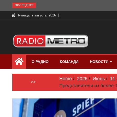
Skip
ПОСЛЕДНЕЕ
to
Пятница, 7 августа, 2026
content
Слушать онлайн и на 102.4 FM
Радио МЕТРО
бесплатно в хорошем качестве Санкт-
О РАДИО
КОМАНДА
НОВОСТИ
Петербург и Россия
Home
2025
Июнь
11
>>
Представители из более 