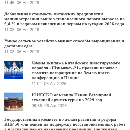
11:45
06 Авг 2026
Добавленная стоимость китайских предприятий
машиностроения выше установленного порога выросла на
6,4 % в годовом исчислении в первом полугодии 2026 года
11:03
06 Авг 2026
Умное сельское хозяйство меняет способы выращивания и
доставки еды
11:03
06 Авг 2026
Члены экипажа китайского пилотируемого
корабля «Шэньчжоу-21» провели первую с
момента возвращения на Землю пресс-
конференцию в Пекине
11:02
06 Авг 2026
ЮНЕСКО объявила Пекин Всемирной
столицей архитектуры на 2029 год
09:38
06 Авг 2026
Государственный комитет по делам развития и реформ
КНР 50 млн юаней на поддержку восстановительных работ
в пострадавшей от наводнений провинции Хэйлунцзян