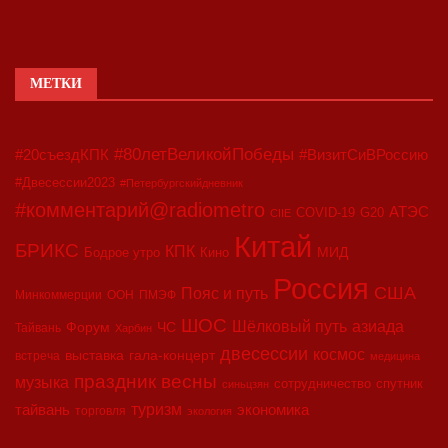
МЕТКИ
#80летВеликойПобеды
#20съездКПК
#ВизитСиВРоссию
#Двесессии2023
#Петербургскийдневник
#комментарий@radiometro
АТЭС
COVID-19
G20
CIIE
Китай
БРИКС
КПК
МИД
Бодрое утро
Кино
Россия
США
Пояс и путь
Минкоммерции
ООН
ПМЭФ
ШОС
азиада
Шёлковый путь
Форум
ЧС
Тайвань
Харбин
двесессии
космос
выставка
гала-концерт
встреча
медицина
праздник весны
музыка
сотрудничество
спутник
синьцзян
туризм
экономика
тайвань
торговля
экология