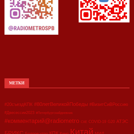
МЕТКИ
#80летВеликойПобеды
#20съездКПК
#ВизитСиВРоссию
#Двесессии2023
#Петербургскийдневник
#комментарий@radiometro
АТЭС
COVID-19
G20
CIIE
Китай
БРИКС
КПК
МИД
Бодрое утро
Кино