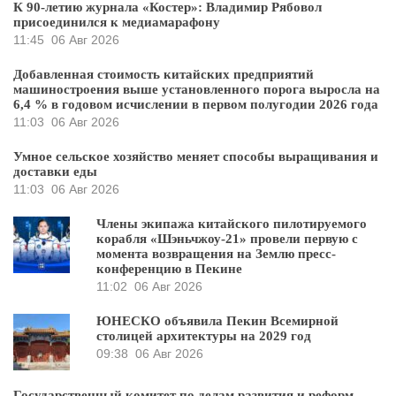
К 90-летию журнала «Костер»: Владимир Рябовол
присоединился к медиамарафону
11:45
06 Авг 2026
Добавленная стоимость китайских предприятий
машиностроения выше установленного порога выросла на
6,4 % в годовом исчислении в первом полугодии 2026 года
11:03
06 Авг 2026
Умное сельское хозяйство меняет способы выращивания и
доставки еды
11:03
06 Авг 2026
Члены экипажа китайского пилотируемого
корабля «Шэньчжоу-21» провели первую с
момента возвращения на Землю пресс-
конференцию в Пекине
11:02
06 Авг 2026
ЮНЕСКО объявила Пекин Всемирной
столицей архитектуры на 2029 год
09:38
06 Авг 2026
Государственный комитет по делам развития и реформ