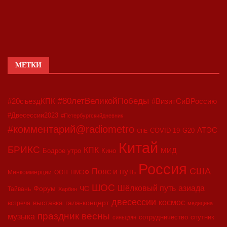
МЕТКИ
#80летВеликойПобеды
#20съездКПК
#ВизитСиВРоссию
#Двесессии2023
#Петербургскийдневник
#комментарий@radiometro
АТЭС
COVID-19
G20
CIIE
Китай
БРИКС
КПК
МИД
Бодрое утро
Кино
Россия
США
Пояс и путь
Минкоммерции
ООН
ПМЭФ
ШОС
азиада
Шёлковый путь
Форум
ЧС
Тайвань
Харбин
двесессии
космос
выставка
гала-концерт
встреча
медицина
праздник весны
музыка
сотрудничество
спутник
синьцзян