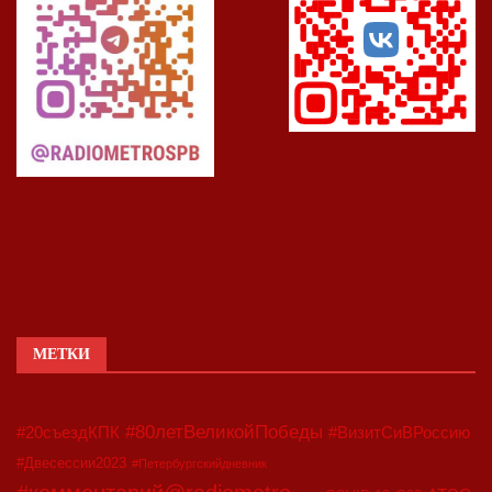
МЕТКИ
#80летВеликойПобеды
#20съездКПК
#ВизитСиВРоссию
#Двесессии2023
#Петербургскийдневник