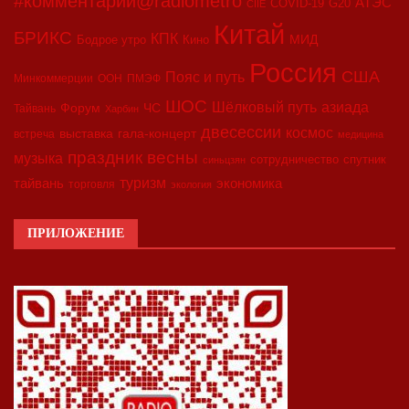
#комментарий@radiometro
АТЭС
COVID-19
G20
CIIE
Китай
БРИКС
КПК
МИД
Бодрое утро
Кино
Россия
США
Пояс и путь
Минкоммерции
ООН
ПМЭФ
ШОС
азиада
Шёлковый путь
Форум
ЧС
Тайвань
Харбин
двесессии
космос
выставка
гала-концерт
встреча
медицина
праздник весны
музыка
сотрудничество
спутник
синьцзян
туризм
экономика
тайвань
торговля
экология
ПРИЛОЖЕНИЕ