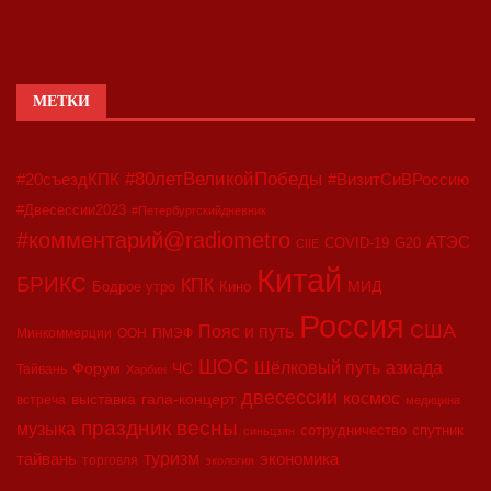
МЕТКИ
#80летВеликойПобеды
#20съездКПК
#ВизитСиВРоссию
#Двесессии2023
#Петербургскийдневник
#комментарий@radiometro
АТЭС
COVID-19
G20
CIIE
Китай
БРИКС
КПК
МИД
Бодрое утро
Кино
Россия
США
Пояс и путь
Минкоммерции
ООН
ПМЭФ
ШОС
азиада
Шёлковый путь
Форум
ЧС
Тайвань
Харбин
двесессии
космос
выставка
гала-концерт
встреча
медицина
праздник весны
музыка
сотрудничество
спутник
синьцзян
туризм
экономика
тайвань
торговля
экология