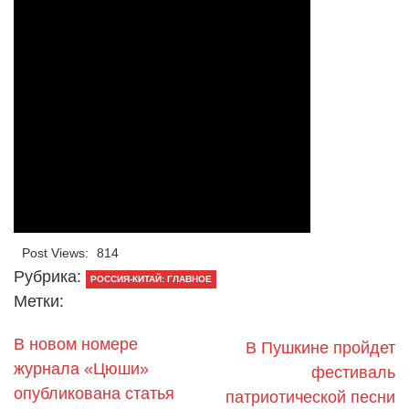
Post Views:
814
Рубрика:
РОССИЯ-КИТАЙ: ГЛАВНОЕ
Метки:
В новом номере
В Пушкине пройдет
журнала «Цюши»
фестиваль
опубликована статья
патриотической песни