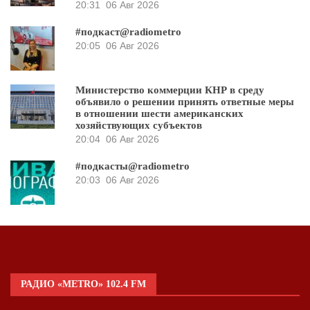
20:31
06 Авг 2026
#подкаст@radiometro
20:05
06 Авг 2026
Министерство коммерции КНР в среду
объявило о решении принять ответные меры
в отношении шести американских
хозяйствующих субъектов
20:04
06 Авг 2026
#подкасты@radiometro
20:03
06 Авг 2026
РАДИО «METRO» 102.4 FM