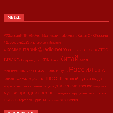
МЕТКИ
#80летВеликойПобеды
#20съездКПК
#ВизитСиВРоссию
#Двесессии2023
#Петербургскийдневник
#комментарий@radiometro
АТЭС
COVID-19
G20
CIIE
Китай
БРИКС
КПК
МИД
Бодрое утро
Кино
Россия
США
Пояс и путь
Минкоммерции
ООН
ПМЭФ
ШОС
азиада
Шёлковый путь
Форум
ЧС
Тайвань
Харбин
двесессии
космос
выставка
гала-концерт
встреча
медицина
праздник весны
музыка
сотрудничество
спутник
синьцзян
туризм
экономика
тайвань
торговля
экология