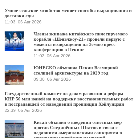
Умное сельское хозяйство меняет способы выращивания и
доставки еды
11:03
06 Авг 2026
Члены экипажа китайского пилотируемого
корабля «Шэньчжоу-21» провели первую с
момента возвращения на Землю пресс-
конференцию в Пекине
11:02
06 Авг 2026
ЮНЕСКО объявила Пекин Всемирной
столицей архитектуры на 2029 год
09:38
06 Авг 2026
Государственный комитет по делам развития и реформ
КНР 50 млн юаней на поддержку восстановительных работ
в пострадавшей от наводнений провинции Хэйлунцзян
22:39
05 Авг 2026
Китай объявил о введении ответных мер
против Соединённых Штатов в связи с
недавними американскими санкциями в
отношении китайских компаний