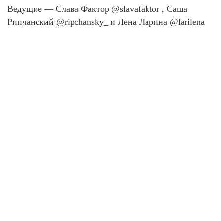
Ведущие — Слава Фактор @slavafaktor , Саша
Рипчанский @ripchansky_ и Лена Ларина @larilena