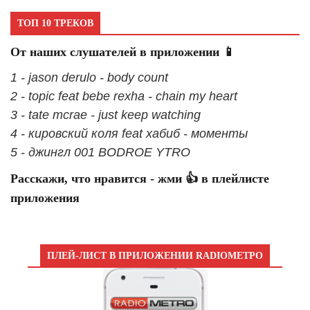
ТОП 10 ТРЕКОВ
От наших слушателей в приложении 📱
1 - jason derulo - body count
2 - topic feat bebe rexha - chain my heart
3 - tate mcrae - just keep watching
4 - кировский коля feat хабиб - моменты
5 - джингл 001 BODROE YTRO
Расскажи, что нравится - жми 👍 в плейлисте
приложения
ПЛЕЙ-ЛИСТ В ПРИЛОЖЕНИИ RADIOМЕТРО