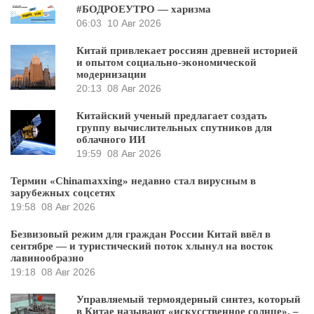
#БОДРОЕУТРО — харизма
06:03
10 Авг 2026
Китай привлекает россиян древней историей
и опытом социально-экономической
модернизации
20:13
08 Авг 2026
Китайский ученый предлагает создать
группу вычислительных спутников для
облачного ИИ
19:59
08 Авг 2026
Термин «Chinamaxxing» недавно стал вирусным в
зарубежных соцсетях
19:58
08 Авг 2026
Безвизовый режим для граждан России Китай ввёл в
сентябре — и туристический поток хлынул на восток
лавинообразно
19:18
08 Авг 2026
Управляемый термоядерный синтез, который
в Китае называют «искусственное солнце», –