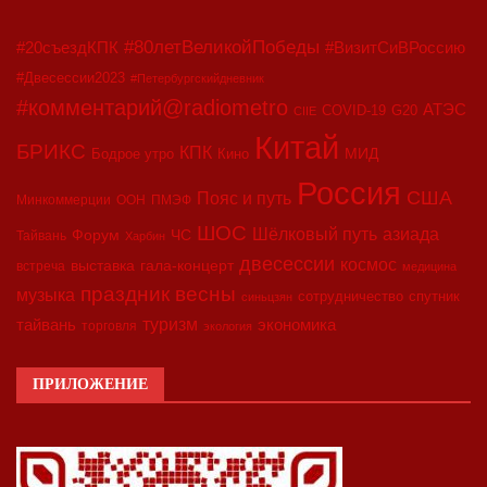
#80летВеликойПобеды
#20съездКПК
#ВизитСиВРоссию
#Двесессии2023
#Петербургскийдневник
#комментарий@radiometro
АТЭС
COVID-19
G20
CIIE
Китай
БРИКС
КПК
МИД
Бодрое утро
Кино
Россия
США
Пояс и путь
Минкоммерции
ООН
ПМЭФ
ШОС
азиада
Шёлковый путь
Форум
ЧС
Тайвань
Харбин
двесессии
космос
выставка
гала-концерт
встреча
медицина
праздник весны
музыка
сотрудничество
спутник
синьцзян
туризм
экономика
тайвань
торговля
экология
ПРИЛОЖЕНИЕ