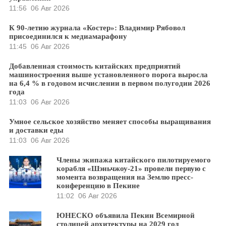
11:56
06 Авг 2026
К 90-летию журнала «Костер»: Владимир Рябовол
присоединился к медиамарафону
11:45
06 Авг 2026
Добавленная стоимость китайских предприятий
машиностроения выше установленного порога выросла
на 6,4 % в годовом исчислении в первом полугодии 2026
года
11:03
06 Авг 2026
Умное сельское хозяйство меняет способы выращивания
и доставки еды
11:03
06 Авг 2026
Члены экипажа китайского пилотируемого
корабля «Шэньчжоу-21» провели первую с
момента возвращения на Землю пресс-
конференцию в Пекине
11:02
06 Авг 2026
ЮНЕСКО объявила Пекин Всемирной
столицей архитектуры на 2029 год