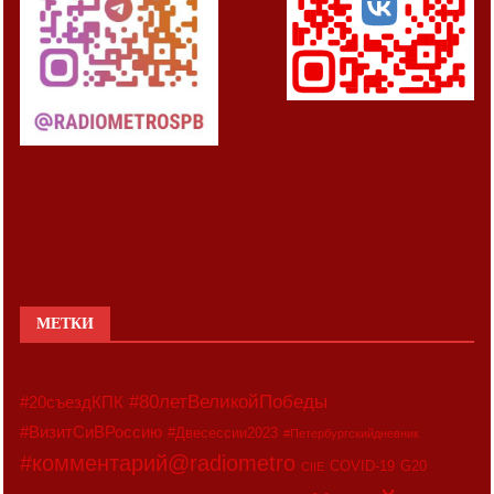
МЕТКИ
#80летВеликойПобеды
#20съездКПК
#ВизитСиВРоссию
#Двесессии2023
#Петербургскийдневник
#комментарий@radiometro
COVID-19
G20
CIIE