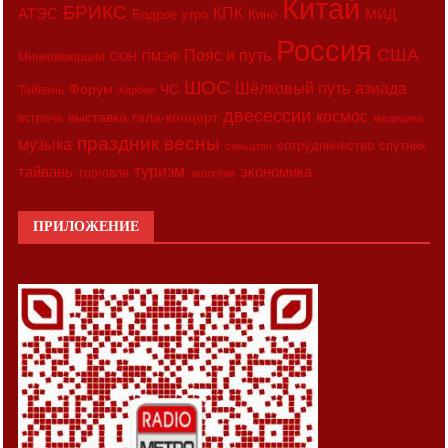
Китай
БРИКС
АТЭС
КПК
МИД
Бодрое утро
Кино
Россия
США
Пояс и путь
Минкоммерции
ООН
ПМЭФ
ШОС
азиада
Шёлковый путь
Форум
ЧС
Тайвань
Харбин
двесессии
космос
выставка
гала-концерт
встреча
медицина
праздник весны
музыка
сотрудничество
спутник
синьцзян
туризм
экономика
тайвань
торговля
экология
ПРИЛОЖЕНИЕ