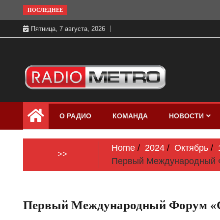
Skip
ПОСЛЕДНЕЕ
to
Пятница, 7 августа, 2026
content
Слушать онлайн и на 102.4 FM
Радио МЕТРО
бесплатно в хорошем качестве Санкт-
О РАДИО
КОМАНДА
НОВОСТИ
Петербург и Россия
Home
2024
Октябрь
>>
Первый Международный Фо
Первый Международный Форум «Св