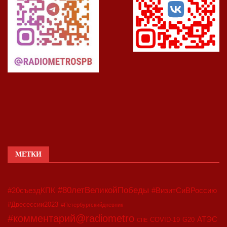
МЕТКИ
#80летВеликойПобеды
#20съездКПК
#ВизитСиВРоссию
#Двесессии2023
#Петербургскийдневник
#комментарий@radiometro
АТЭС
COVID-19
G20
CIIE