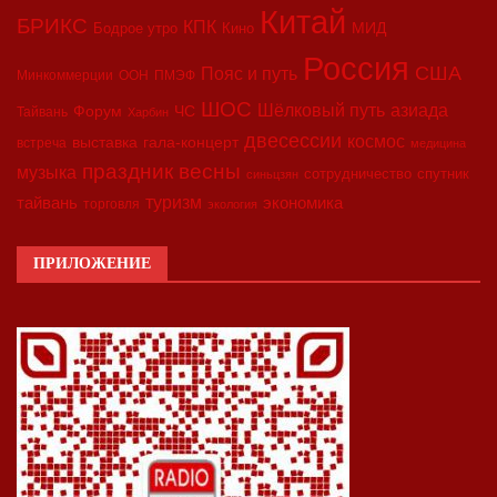
Китай
БРИКС
КПК
МИД
Бодрое утро
Кино
Россия
США
Пояс и путь
Минкоммерции
ООН
ПМЭФ
ШОС
азиада
Шёлковый путь
Форум
ЧС
Тайвань
Харбин
двесессии
космос
выставка
гала-концерт
встреча
медицина
праздник весны
музыка
сотрудничество
спутник
синьцзян
туризм
экономика
тайвань
торговля
экология
ПРИЛОЖЕНИЕ