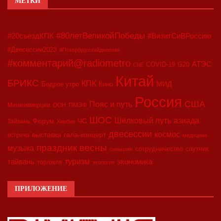
МЕТКИ
#80летВеликойПобеды
#20съездКПК
#ВизитСиВРоссию
#Двесессии2023
#Петербургскийдневник
#комментарий@radiometro
АТЭС
COVID-19
G20
CIIE
Китай
БРИКС
КПК
МИД
Бодрое утро
Кино
Россия
США
Пояс и путь
Минкоммерции
ООН
ПМЭФ
ШОС
азиада
Шёлковый путь
Форум
ЧС
Тайвань
Харбин
двесессии
космос
выставка
гала-концерт
встреча
медицина
праздник весны
музыка
сотрудничество
спутник
синьцзян
туризм
экономика
тайвань
торговля
экология
ПРИЛОЖЕНИЕ