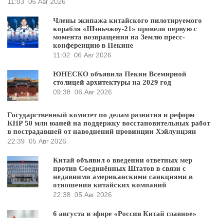
11:03
06 Авг 2026
Члены экипажа китайского пилотируемого
корабля «Шэньчжоу-21» провели первую с
момента возвращения на Землю пресс-
конференцию в Пекине
11:02
06 Авг 2026
ЮНЕСКО объявила Пекин Всемирной
столицей архитектуры на 2029 год
09:38
06 Авг 2026
Государственный комитет по делам развития и реформ
КНР 50 млн юаней на поддержку восстановительных работ
в пострадавшей от наводнений провинции Хэйлунцзян
22:39
05 Авг 2026
Китай объявил о введении ответных мер
против Соединённых Штатов в связи с
недавними американскими санкциями в
отношении китайских компаний
22:38
05 Авг 2026
6 августа в эфире «Россия Китай главное»