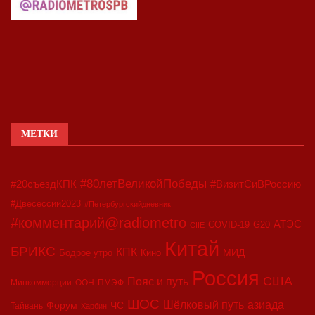
МЕТКИ
#80летВеликойПобеды
#20съездКПК
#ВизитСиВРоссию
#Двесессии2023
#Петербургскийдневник
#комментарий@radiometro
АТЭС
COVID-19
G20
CIIE
Китай
БРИКС
КПК
МИД
Бодрое утро
Кино
Россия
США
Пояс и путь
Минкоммерции
ООН
ПМЭФ
ШОС
азиада
Шёлковый путь
Форум
ЧС
Тайвань
Харбин