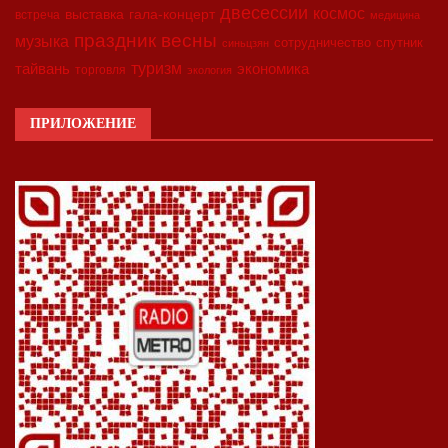
двесессии
космос
выставка
гала-концерт
встреча
медицина
праздник весны
музыка
сотрудничество
спутник
синьцзян
туризм
экономика
тайвань
торговля
экология
ПРИЛОЖЕНИЕ