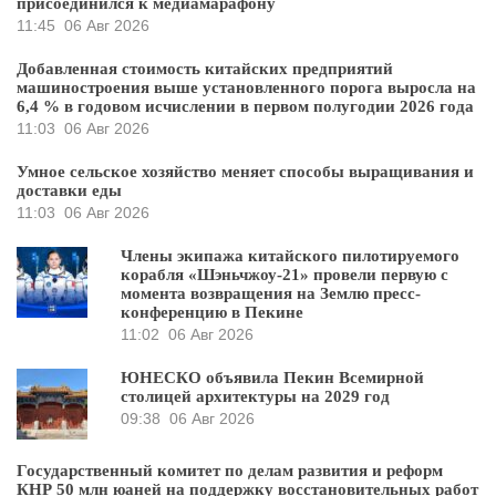
присоединился к медиамарафону
11:45
06 Авг 2026
Добавленная стоимость китайских предприятий
машиностроения выше установленного порога выросла на
6,4 % в годовом исчислении в первом полугодии 2026 года
11:03
06 Авг 2026
Умное сельское хозяйство меняет способы выращивания и
доставки еды
11:03
06 Авг 2026
Члены экипажа китайского пилотируемого
корабля «Шэньчжоу-21» провели первую с
момента возвращения на Землю пресс-
конференцию в Пекине
11:02
06 Авг 2026
ЮНЕСКО объявила Пекин Всемирной
столицей архитектуры на 2029 год
09:38
06 Авг 2026
Государственный комитет по делам развития и реформ
КНР 50 млн юаней на поддержку восстановительных работ